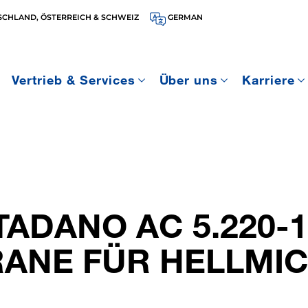
SCHLAND, ÖSTERREICH & SCHWEIZ
GERMAN
Vertrieb & Services
Über uns
Karriere
TADANO AC 5.220-1
RANE FÜR HELLMI