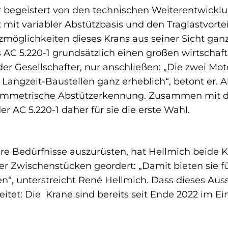
r begeistert von den technischen Weiterentwicklu
t mit variabler Abstützbasis und den Traglastvorte
tzmöglichkeiten dieses Krans aus seiner Sicht gan
AC 5.220-1 grundsätzlich einen großen wirtschaft
er Gesellschafter, nur anschließen: „Die zwei Mot
Langzeit-Baustellen ganz erheblich“, betont er. A
symmetrische Abstützerkennung. Zusammen mit d
 AC 5.220-1 daher für sie die erste Wahl.
re Bedürfnisse auszurüsten, hat Hellmich beide K
er Zwischenstücken geordert: „Damit bieten sie fü
en“, unterstreicht René Hellmich. Dass dieses Aus
itet: Die Krane sind bereits seit Ende 2022 im Ei