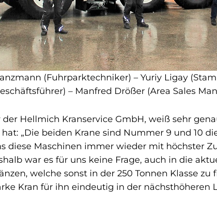
Franzmann (Fuhrparktechniker) – Yuriy Ligay (Sta
Geschäftsführer) – Manfred Drößer (Area Sales Ma
r der Hellmich Kranservice GmbH, weiß sehr gena
 hat: „Die beiden Krane sind Nummer 9 und 10 di
uns diese Maschinen immer wieder mit höchster Zu
shalb war es für uns keine Frage, auch in die akt
länzen, welche sonst in der 250 Tonnen Klasse zu fi
arke Kran für ihn eindeutig in der nächsthöheren 