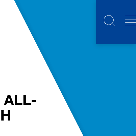
 ALL-
CH