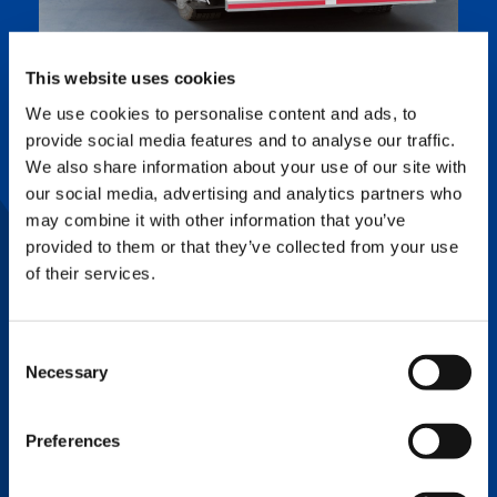
This website uses cookies
We use cookies to personalise content and ads, to
GERINGE BETRIEBSKOSTEN
provide social media features and to analyse our traffic.
Abgesehen von emissionsfreiem und
geräuscharmem Betrieb liefert das e-PACK
We also share information about your use of our site with
auch deutliche Kostenvorteile: Die intelligente
our social media, advertising and analytics partners who
Steuerung des Elektromotors gewährleistet,
may combine it with other information that you’ve
dass nur exakt so viel Strom verbraucht wird,
wie für die Ausführung der jeweiligen
provided to them or that they’ve collected from your use
Kranfunktionen notwendig ist. Dies senkt die
of their services.
Betriebskosten im Vergleich zu einem
Dieselsystem und reduziert darüber hinaus die
Betriebsstunden des Dieselmotors.
Consent
Necessary
ELEKTRISCHER ANSCHLUSS
Selection
Das e-PACK wird über einen Netzanschluss mit
400 V / 63 A versorgt. Ein Betriebsmodus für
einen 400 V / 32 A-Anschluss mit reduzierter
Preferences
Kranleistung ist ebenfalls verfügbar.