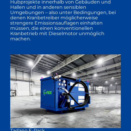
Hubprojekte innerhalb von Gebäuden und
Hallen und in anderen sensiblen
Umgebungen – also unter Bedingungen, bei
denen Kranbetreiber möglicherweise
strengere Emissionsauflagen einhalten
müssen, die einen konventionellen
Kranbetrieb mit Dieselmotor unmöglich
machen.
Tadano E-Pack