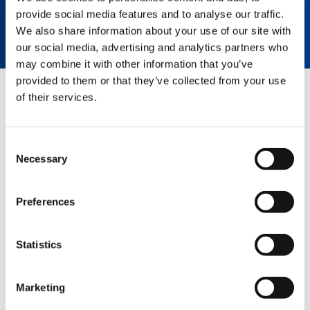
wieder betriebsbereit, sodass ein Hub
provide social media features and to analyse our traffic.
praktisch ohne Zeitverzögerung gestartet
We also share information about your use of our site with
beziehungsweise fortgesetzt werden kann.
our social media, advertising and analytics partners who
may combine it with other information that you’ve
provided to them or that they’ve collected from your use
of their services.
VERWANDTE SEITEN
Consent
Necessary
Selection
SCHNELLZUGRIFF
Preferences
PRODUKT­ÜBERSICHT
Statistics
HÄNDLER­­SUCHE
MERCHANDISE­­SHOP
Marketing
KUNDEN­­SUPPORT