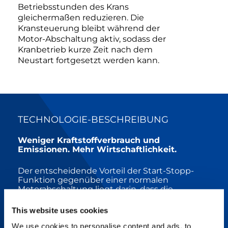
Betriebsstunden des Krans
gleichermaßen reduzieren. Die
Kransteuerung bleibt während der
Motor-Abschaltung aktiv, sodass der
Kranbetrieb kurze Zeit nach dem
Neustart fortgesetzt werden kann.
TECHNOLOGIE-BESCHREIBUNG
Weniger Kraftstoffverbrauch und
Emissionen. Mehr Wirtschaftlichkeit.
Der entscheidende Vorteil der Start-Stopp-
Funktion gegenüber einer normalen
Motorabschaltung liegt darin, dass die
Kransteuerung IC-1 nicht mit abgeschaltet
wird, sondern weiter aktiv bleibt. Das heißt:
This website uses cookies
Beim Neustart über die Start-Stopp-Funktion
ist die Steuerung innerhalb weniger Sekunden
We use cookies to personalise content and ads, to