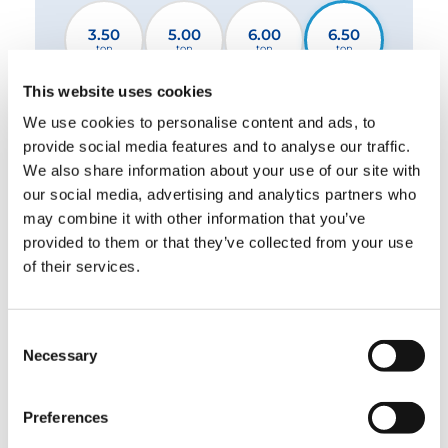
3.50
5.00
6.00
6.50
ton
ton
ton
ton
This website uses cookies
7.50
8.00
10.00
12.00
We use cookies to personalise content and ads, to
ton
ton
ton
ton
provide social media features and to analyse our traffic.
We also share information about your use of our site with
13.50
15.00
18.00
19.00
our social media, advertising and analytics partners who
ton
ton
ton
ton
may combine it with other information that you’ve
provided to them or that they’ve collected from your use
of their services.
26.00
32.00
44.00
ton
ton
ton
Consent
Necessary
2 stabilisateurs standard
2 stabilisateurs XL
Selection
4 stabilisateurs
Preferences