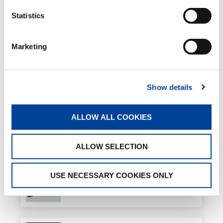
Veuillez sélectionner un fichier
Statistics
TÉLÉCHARGER
Marketing
ÉQUIPEMENT
Show details
Crémaillère
ALLOW ALL COOKIES
Standard
ALLOW SELECTION
Bielle simple
USE NECESSARY COOKIES ONLY
Standard