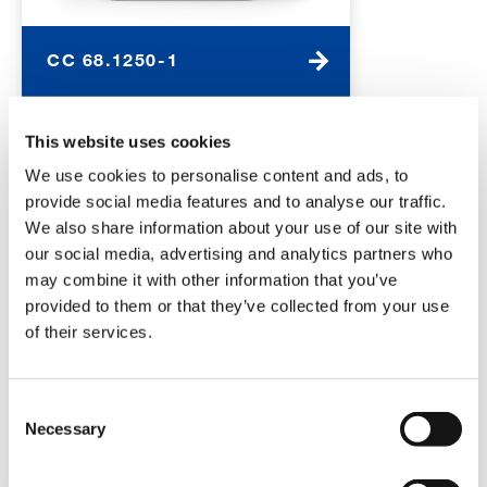
CC 68.1250-1
CAPACITÉ:
1250 t
This website uses cookies
MOMENT DE CHARGE MAX.:
15,856
We use cookies to personalise content and ads, to
tm
provide social media features and to analyse our traffic.
LONGUEUR DE FLÈCHE PRINCIPALE:
We also share information about your use of our site with
30 m – 156 m
our social media, advertising and analytics partners who
HAUTEUR DE TÊTE MAX.:
206 m
may combine it with other information that you’ve
provided to them or that they’ve collected from your use
DÉTAILS
of their services.
SPÉCIFICATIONS
Consent
BOOM BOOSTER
Necessary
Selection