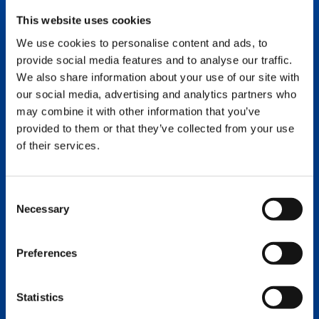
This website uses cookies
24 septembre 2026
We use cookies to personalise content and ads, to
La Casa de Mónico
provide social media features and to analyse our traffic.
C. de Cabeza de Manzaneda, 105, Moncloa –
We also share information about your use of our site with
Aravaca
our social media, advertising and analytics partners who
28023 Madrid, Espagne
may combine it with other information that you’ve
Gammes de produits présentées : grues.
provided to them or that they’ve collected from your use
of their services.
EN SAVOIR PLUS
SALONVERT
Consent
Necessary
Selection
Preferences
Statistics