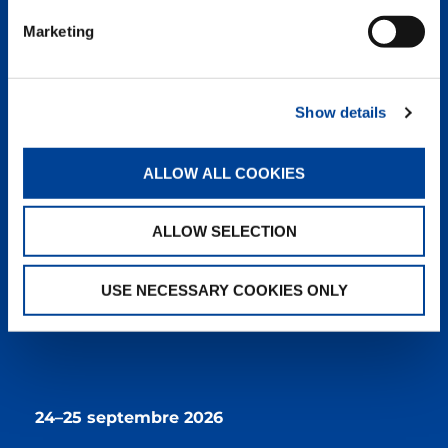
Marketing
23–24 septembre 2026
Château de Baville
91530 Saint-Chéron
Show details
France
ALLOW ALL COOKIES
Gammes de produits présentées : nacelles
élévatrices.
ALLOW SELECTION
EN SAVOIR PLUS
USE NECESSARY COOKIES ONLY
ASSODIMI/ASSONOLO
24–25 septembre 2026