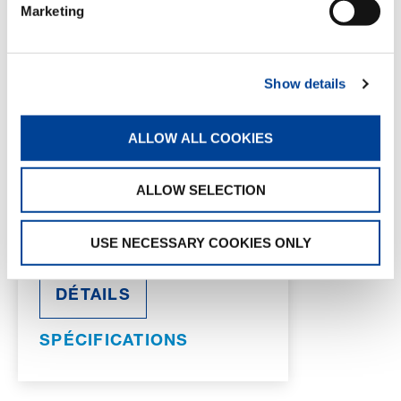
Marketing
GTC-2000
Show details
CAPACITÉ:
156 t
ALLOW ALL COOKIES
MOMENT DE CHARGE MAX.:
585 tm
LONGUEUR DE FLÈCHE PRINCIPALE:
12.9 m – 60 m
ALLOW SELECTION
RALLONGE DE FLÈCHE:
5 m, 11 m, 17
m, 23 m
USE NECESSARY COOKIES ONLY
HAUTEUR DE TÊTE MAX.:
85 m
DÉTAILS
SPÉCIFICATIONS