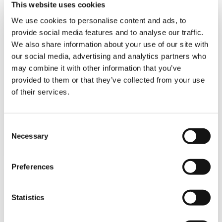
This website uses cookies
We use cookies to personalise content and ads, to
CAPACITÉ:
90 t
provide social media features and to analyse our traffic.
LONGUEUR DE FLÈCHE PRINCIPALE:
11.5 m – 43.0 m
We also share information about your use of our site with
our social media, advertising and analytics partners who
RALLONGE DE FLÈCHE:
2.5 m, 10.1
m, 17.7 m
may combine it with other information that you’ve
HAUTEUR DE TÊTE MAX.:
60.4 m
provided to them or that they’ve collected from your use
of their services.
DÉTAILS
Consent
SPÉCIFICATIONS
Necessary
Selection
Preferences
Statistics