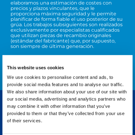
elaboramos una estimación de costes con
precios y plazos vinculantes, que le
proporciona máxima seguridad y le permite
planificar de forma fiable el uso posterior de su
grúa. Los trabajos subsiguientes son realizados
exclusivamente por especialistas cualificados
que utilizan piezas de recambio originales
(estándar del fabricante) que, por supuesto,
son siempre de última generación.
VER AHORA
This website uses cookies
We use cookies to personalise content and ads, to
provide social media features and to analyse our traffic.
We also share information about your use of our site with
our social media, advertising and analytics partners who
SU EQUIPO DE TALLER TADANO
may combine it with other information that you’ve
provided to them or that they’ve collected from your use
of their services.
Manfred Schlumberger