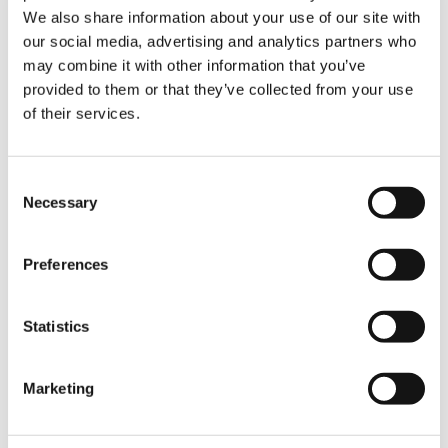
-25%
We also share information about your use of our site with
our social media, advertising and analytics partners who
-35%
may combine it with other information that you’ve
provided to them or that they’ve collected from your use
de emisiones de CO2 como resultado de las
of their services.
actividades empresariales
de emisiones de CO2 de nuestros
productos
Consent
Necessary
Selection
Preferences
Statistics
Marketing