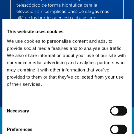
telescópico de forma hidráulica para la
elevación sin complicaciones de cargas más
allá de los bordes y en estructuras con
obstáculos.
This website uses cookies
We use cookies to personalise content and ads, to
SPLIT TRAY
provide social media features and to analyse our traffic.
We also share information about your use of our site with
Aumente la eficiencia con el fácil
desacoplamiento de contrapesos
our social media, advertising and analytics partners who
innecesarios, ahorrando tiempo de montaje y
may combine it with other information that you’ve
de personal, y eliminando la necesidad de
provided to them or that they’ve collected from your use
una grúa auxiliar.
of their services.
Consent
Necessary
Selection
NOTICIAS
Preferences