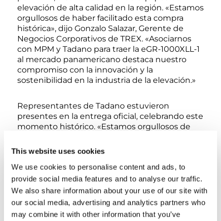
elevación de alta calidad en la región. «Estamos
orgullosos de haber facilitado esta compra
histórica», dijo Gonzalo Salazar, Gerente de
Negocios Corporativos de TREX. «Asociarnos
con MPM y Tadano para traer la eGR-1000XLL-1
al mercado panamericano destaca nuestro
compromiso con la innovación y la
sostenibilidad en la industria de la elevación.»
Representantes de Tadano estuvieron
presentes en la entrega oficial, celebrando este
momento histórico. «Estamos orgullosos de
dar la bienvenida a MPM como primer cliente
panamericano de la eGR-1000XLL-1», declaró
This website uses cookies
Dean Barley, Presidente y CEO de Tadano
We use cookies to personalise content and ads, to
America Corporation. «Esta compra subraya la
dedicación de MPM a las operaciones
provide social media features and to analyse our traffic.
sostenibles y pone de relieve la creciente
We also share information about your use of our site with
demanda de soluciones de elevación
our social media, advertising and analytics partners who
ecológicas en todo el mundo.»
may combine it with other information that you’ve