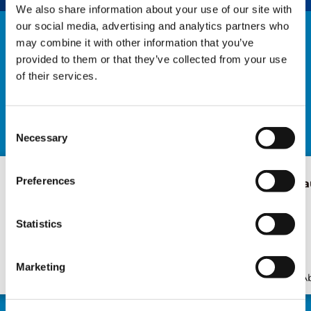
We also share information about your use of our site with
our social media, advertising and analytics partners who
may combine it with other information that you’ve
NOTICIAS
provided to them or that they’ve collected from your use
of their services.
EXPLORAR TODAS LAS NOTICIAS
Consent
Necessary
Selection
Preferences
MPM ADQUIERE LA
Tadano en b
PRIMERA TADANO EVOLT
eGR-1000XLL-1 EN LA
Statistics
REGIÓN PANAMERICANA
Marketing
Publicación
Abr/22/2025
Publicación
A