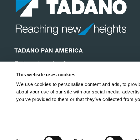
TADANO PAN AMERICA
Tadano America Corp.
4242 W. Greens Rd.
This website uses cookies
Houston, TX 77066
Estados Unidos
We use cookies to personalise content and ads, to provid
about your use of our site with our social media, adverti
you’ve provided to them or that they’ve collected from yo
Copyright © 2026
Tadano America Corp
.
Todos los dere
Política de privacidad
Política de cookies
Actualizac
Consent