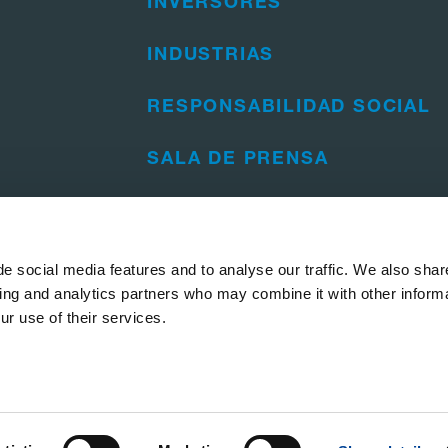
INVERSORES
INDUSTRIAS
RESPONSABILIDAD SOCIAL
SALA DE PRENSA
TRABAJE CON NOSOTROS
FORMACIÓN
e social media features and to analyse our traffic. We also shar
sing and analytics partners who may combine it with other informa
ur use of their services.
chos reservados.
ión de software y ciberseguridad