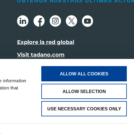
OBTENGA NUESTRAS ÚLTIMAS ACTU
Explore la red global
Visit tadano.com
ALLOW ALL COOKIES
e information
tion that
ALLOW SELECTION
USE NECESSARY COOKIES ONLY