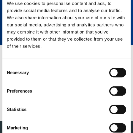
Nos esforzamos continuamente por lograr una
We use cookies to personalise content and ads, to
eficiencia responsable desde la producción
provide social media features and to analyse our traffic.
hasta la generación de energía renovable que
maximice el rendimiento de la inversión.
We also share information about your use of our site with
our social media, advertising and analytics partners who
RELACIONES CON INVERSIONISTAS
may combine it with other information that you’ve
provided to them or that they’ve collected from your use
of their services.
QUICK LINKS
Consent
Necessary
RESUMEN DE PRODUCTOS
Selection
VENTAS Y SERVICIOS
Preferences
FANSHOP
SERVICIOS
Statistics
Marketing