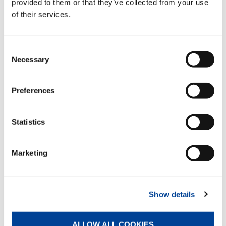
provided to them or that they’ve collected from your use
of their services.
Consent
Necessary
Selection
CC 78.1250-1
Preferences
CAPACIDAD:
1250 t
Statistics
MOMENTO DE CARGA MÁX.:
17,900
tm
LONGITUD DE LA PLUMA PRINCIPAL:
30 m – 209.5 m
Marketing
ALTURA MÁX. CABEZA PLUMA:
229 m
DETALLES
Show details
ESPECIFICACIONES
ALLOW ALL COOKIES