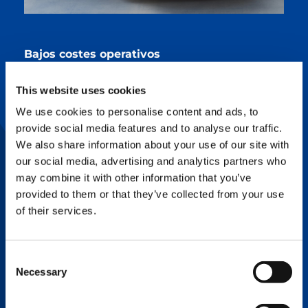
Bajos costes operativos
Además de un funcionamiento cero emisiones
y de bajo ruido, el e-PACK también presenta
This website uses cookies
importantes ventajas en términos de costes: El
sistema de control inteligente del motor
We use cookies to personalise content and ads, to
eléctrico asegura que sólo se utiliza la cantidad
de energía eléctrica necesaria para realizar las
provide social media features and to analyse our traffic.
funciones requeridas. Esto resulta a menores
We also share information about your use of our site with
costes de funcionamiento en comparación con
our social media, advertising and analytics partners who
un sistema diésel y, adicionalmente, reduce las
horas de funcionamiento del motor.
may combine it with other information that you’ve
provided to them or that they’ve collected from your use
Conexión eléctrica
of their services.
El e-PACK se alimenta a través de la red
mediante una conexión de 400 V / 63 A.
También está disponible un modo que
permite operar la grúa con una conexión de
Consent
400 V / 32 A con una potencia de grúa
Necessary
Selection
reducida.