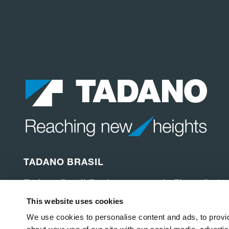
TADANO BRASIL
Tadano Brasil Equipamentos de Elevação Lt
Alameda Ministro Rocha Azevedo, 38 – conj.
This website uses cookies
Cerqueira César, São Paulo, SP – 01410-000
+55 11 4772-0222
We use cookies to personalise content and ads, to provid