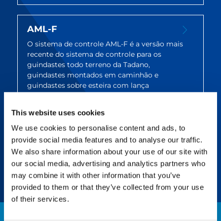
AML-F
O sistema de controle AML-F é a versão mais
recente do sistema de controle para os
guindastes todo terreno da Tadano,
guindastes montados em caminhão e
guindastes sobre esteira com lança
telescópicas.
This website uses cookies
We use cookies to personalise content and ads, to
IC-1 PLUS
provide social media features and to analyse our traffic.
Melhore a versatilidade, mantenha a
We also share information about your use of our site with
capacidade em locais de trabalho estreitos
our social media, advertising and analytics partners who
may combine it with other information that you’ve
provided to them or that they’ve collected from your use
of their services.