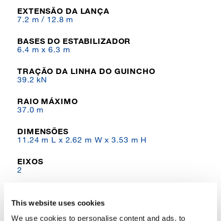
EXTENSÃO DA LANÇA
7.2 m / 12.8 m
BASES DO ESTABILIZADOR
6.4 m x 6.3 m
TRAÇÃO DA LINHA DO GUINCHO
39.2 kN
RAIO MÁXIMO
37.0 m
DIMENSÕES
11.24 m L x 2.62 m W x 3.53 m H
EIXOS
2
ACIONAMENTO
4x4x4
This website uses cookies
We use cookies to personalise content and ads, to