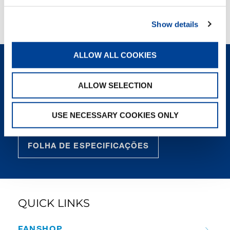
extensão dos estabilizadores, a posição de giro,
a capacidade nominal de elevação e a carga
Show details
atual do moitão, o que simplifica as operações.
ALLOW ALL COOKIES
ENTRE EM CONTATO
ALLOW SELECTION
FICHA TÉCNICA
DESTAQUES
USE NECESSARY COOKIES ONLY
FOLHA DE ESPECIFICAÇÕES
QUICK LINKS
FANSHOP