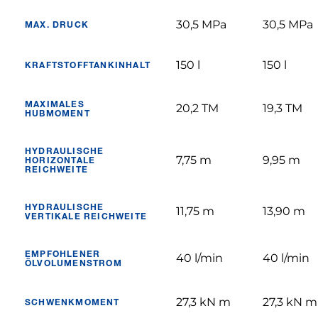
30,5 MPa
30,5 MPa
MAX. DRUCK
150 l
150 l
KRAFTSTOFFTANKINHALT
MAXIMALES
20,2 TM
19,3 TM
HUBMOMENT
HYDRAULISCHE
7,75 m
9,95 m
HORIZONTALE
REICHWEITE
HYDRAULISCHE
11,75 m
13,90 m
VERTIKALE REICHWEITE
EMPFOHLENER
40 l/min
40 l/min
ÖLVOLUMENSTROM
27,3 kN m
27,3 kN m
SCHWENKMOMENT