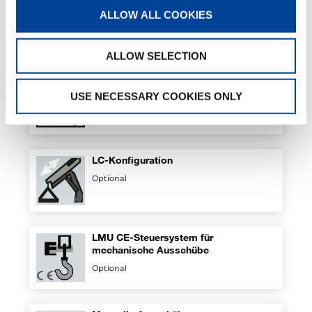
Hydraulische klappbare Abstützungen
ALLOW ALL COOKIES
Optional
ALLOW SELECTION
Hydraulische Winde am Kran
USE NECESSARY COOKIES ONLY
Optional
LC-Konfiguration
Optional
LMU CE-Steuersystem für
mechanische Ausschübe
Optional