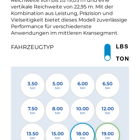
Reichweite von bis zu 19,05 m und eine
vertikale Reichweite von 22,95 m. Mit der
Kombination aus Leistung, Präzision und
Vielseitigkeit bietet dieses Modell zuverlässige
Performance für verschiedenste
Anwendungen im mittleren Kransegment.
LBS
FAHRZEUGTYP
TON
3.50
5.00
6.00
6.50
ton
ton
ton
ton
7.50
8.00
10.00
12.00
ton
ton
ton
ton
13.50
15.00
18.00
19.00
ton
ton
ton
ton