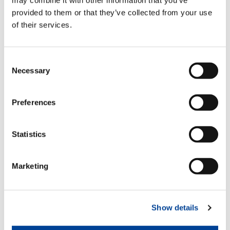
Regenerativventil
provided to them or that they’ve collected from your use
Standard
of their services.
Luft-Öl-Wärmetauscher
Consent
Necessary
Selection
Optional
Preferences
Halterungen für Hydraulikschläuche
Optional
Statistics
Marketing
Schlauchaufroller
Optional
Show details
Hydraulische klappbare Abstützungen