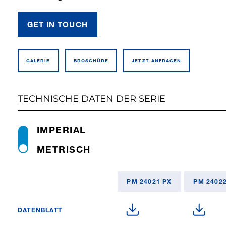
GET IN TOUCH
GALERIE
BROSCHÜRE
JETZT ANFRAGEN
TECHNISCHE DATEN DER SERIE
IMPERIAL
METRISCH
PM 24021 PX
PM 2402
DATENBLATT