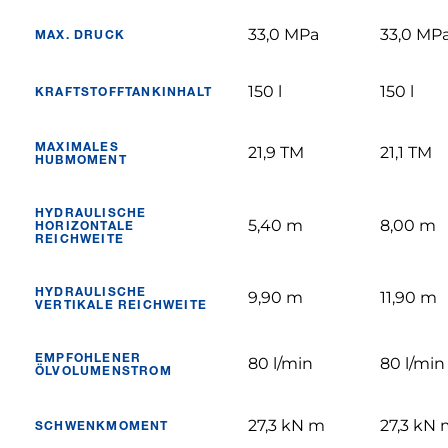
33,0 MPa
33,0 MP
MAX. DRUCK
150 l
150 l
KRAFTSTOFFTANKINHALT
MAXIMALES
21,9 TM
21,1 TM
HUBMOMENT
HYDRAULISCHE
5,40 m
8,00 m
HORIZONTALE
REICHWEITE
HYDRAULISCHE
9,90 m
11,90 m
VERTIKALE REICHWEITE
EMPFOHLENER
80 l/min
80 l/min
ÖLVOLUMENSTROM
27,3 kN m
27,3 kN
SCHWENKMOMENT