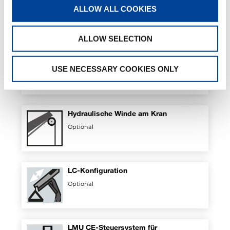
ALLOW ALL COOKIES
Optional
ALLOW SELECTION
Hydraulische teleskopierbare
Abstützträger
USE NECESSARY COOKIES ONLY
Optional
Hydraulische Winde am Kran
Optional
LC-Konfiguration
Optional
LMU CE-Steuersystem für