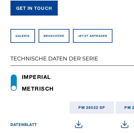
GET IN TOUCH
GALERIE
BROSCHÜRE
JETZT ANFRAGEN
TECHNISCHE DATEN DER SERIE
IMPERIAL
METRISCH
PM 28522 SP
PM 
DATENBLATT