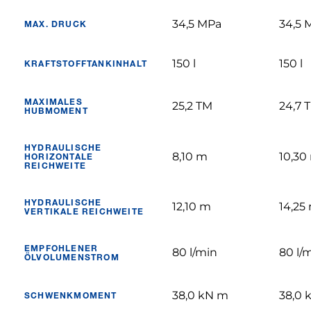
34,5 MPa
34,5 
MAX. DRUCK
150 l
150 l
KRAFTSTOFFTANKINHALT
MAXIMALES
25,2 TM
24,7 
HUBMOMENT
HYDRAULISCHE
8,10 m
10,30
HORIZONTALE
REICHWEITE
HYDRAULISCHE
12,10 m
14,25
VERTIKALE REICHWEITE
EMPFOHLENER
80 l/min
80 l/
ÖLVOLUMENSTROM
38,0 kN m
38,0 
SCHWENKMOMENT