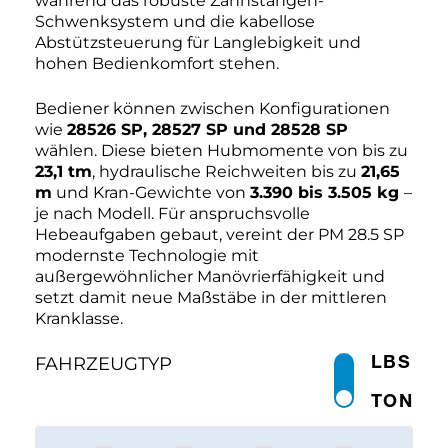
während das robuste Zahnstangen-
Schwenksystem und die kabellose
Abstützsteuerung für Langlebigkeit und
hohen Bedienkomfort stehen.
Bediener können zwischen Konfigurationen
wie
28526 SP, 28527 SP und 28528 SP
wählen. Diese bieten Hubmomente von bis zu
23,1 tm
, hydraulische Reichweiten bis zu
21,65
m
und Kran-Gewichte von
3.390 bis 3.505 kg
–
je nach Modell. Für anspruchsvolle
Hebeaufgaben gebaut, vereint der PM 28.5 SP
modernste Technologie mit
außergewöhnlicher Manövrierfähigkeit und
setzt damit neue Maßstäbe in der mittleren
Kranklasse.
LBS
FAHRZEUGTYP
TON