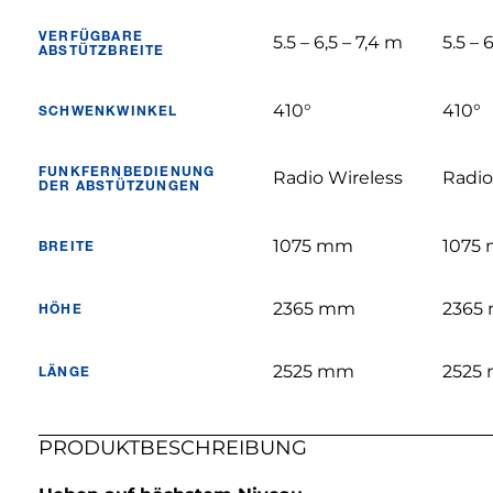
VERFÜGBARE
5.5 – 6,5 – 7,4 m
5.5 – 
ABSTÜTZBREITE
410°
410°
SCHWENKWINKEL
FUNKFERNBEDIENUNG
Radio Wireless
Radio
DER ABSTÜTZUNGEN
1075 mm
1075
BREITE
2365 mm
2365
HÖHE
2525 mm
2525
LÄNGE
PRODUKTBESCHREIBUNG