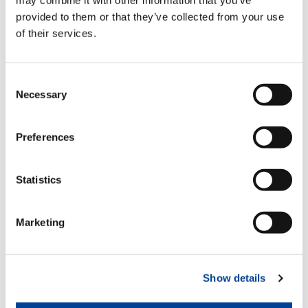
Hydraulische teleskopierbare
Abstützträger
provided to them or that they’ve collected from your use
of their services.
Standard
Funkfernsteuerung multifunktional
Consent
Necessary
Selection
Standard
Preferences
Block für proportionale
Hydraulikventile
Statistics
Standard
Marketing
Zahnstange
Standard
Show details
Sicherheitskit für Abstützungen