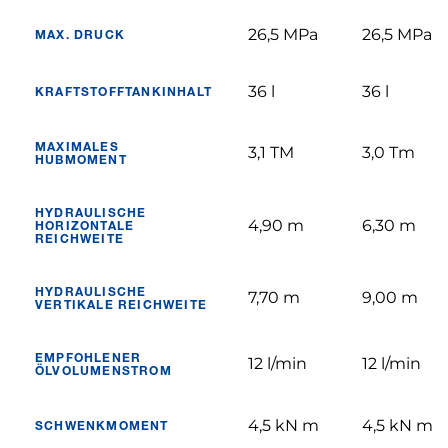
26,5 MPa
26,5 MPa
MAX. DRUCK
36 l
36 l
KRAFTSTOFFTANKINHALT
MAXIMALES
3,1 TM
3,0 Tm
HUBMOMENT
HYDRAULISCHE
4,90 m
6,30 m
HORIZONTALE
REICHWEITE
HYDRAULISCHE
7,70 m
9,00 m
VERTIKALE REICHWEITE
EMPFOHLENER
12 l/min
12 l/min
ÖLVOLUMENSTROM
4,5 kN m
4,5 kN m
SCHWENKMOMENT