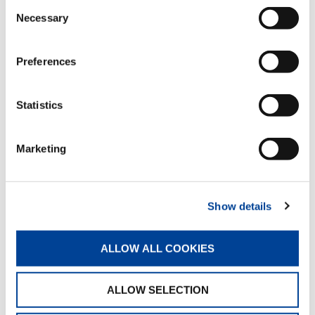
Consent
Necessary
Standard
Selection
Preferences
Manuelle teleskopierbare
Abstützträger
Statistics
Standard
Marketing
Funkfernsteuerung multifunktional
Standard
Show details
Block für proportionale
Hydraulikventile
ALLOW ALL COOKIES
Standard
ALLOW SELECTION
Zahnstange