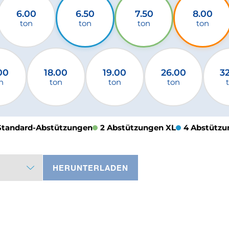
6.00
6.50
7.50
8.00
ton
ton
ton
ton
00
18.00
19.00
26.00
3
n
ton
ton
ton
Standard-Abstützungen
2 Abstützungen XL
4 Abstützu
HERUNTERLADEN