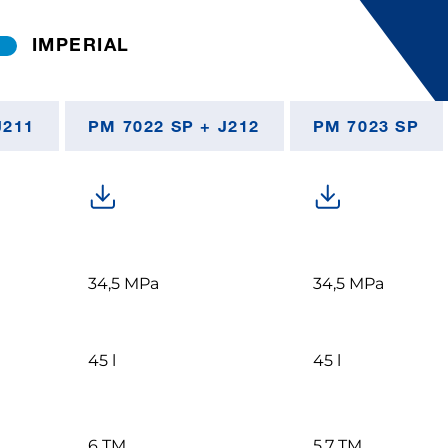
IMPERIAL
J211
PM 7022 SP + J212
PM 7023 SP
34,5 MPa
34,5 MPa
45 l
45 l
6 TM
5,7 TM