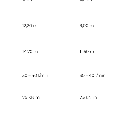
12,20 m
9,00 m
14,70 m
11,60 m
30 – 40 l/min
30 – 40 l/min
7,5 kN m
7,5 kN m