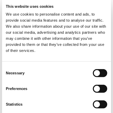
AUSSTATTUNG
This website uses cookies
We use cookies to personalise content and ads, to
provide social media features and to analyse our traffic.
Manuelle klappbare Abstützungen
We also share information about your use of our site with
Standard
our social media, advertising and analytics partners who
may combine it with other information that you’ve
provided to them or that they’ve collected from your use
Manuelle teleskopierbare
of their services.
Abstützträger
Standard
Consent
Necessary
Selection
Zahnstange
Standard
Preferences
Statistics
Sicherheitskit für Abstützungen
Standard