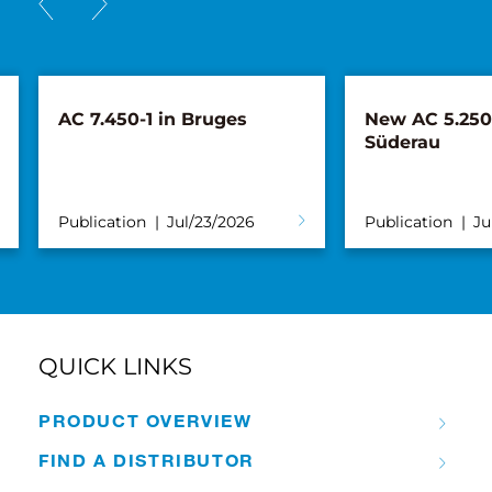
New AC 5.250L-2 for
Tadano, Mar
Süderau
Distribution
announce par
Turkish mar
Publication
Jul/02/2026
Publication
J
QUICK LINKS
PRODUCT OVERVIEW
FIND A DISTRIBUTOR