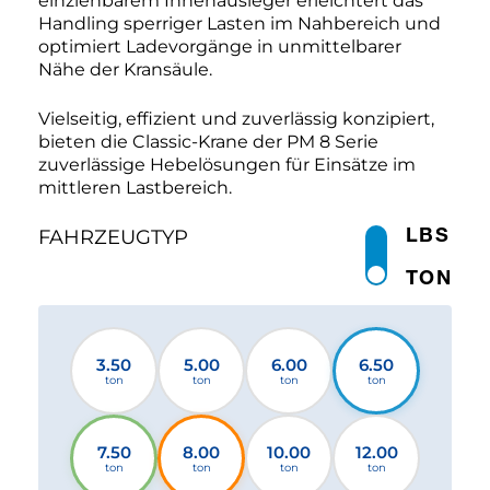
einziehbarem Innenausleger erleichtert das
Handling sperriger Lasten im Nahbereich und
optimiert Ladevorgänge in unmittelbarer
Nähe der Kransäule.
Vielseitig, effizient und zuverlässig konzipiert,
bieten die Classic-Krane der PM 8 Serie
zuverlässige Hebelösungen für Einsätze im
mittleren Lastbereich.
LBS
FAHRZEUGTYP
TON
3.50
5.00
6.00
6.50
ton
ton
ton
ton
7.50
8.00
10.00
12.00
ton
ton
ton
ton