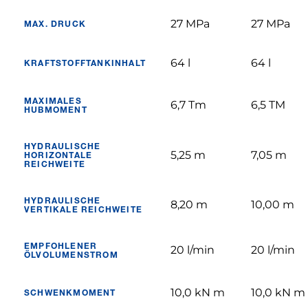
27 MPa
27 MPa
MAX. DRUCK
64 l
64 l
KRAFTSTOFFTANKINHALT
MAXIMALES
6,7 Tm
6,5 TM
HUBMOMENT
HYDRAULISCHE
5,25 m
7,05 m
HORIZONTALE
REICHWEITE
HYDRAULISCHE
8,20 m
10,00 m
VERTIKALE REICHWEITE
EMPFOHLENER
20 l/min
20 l/min
ÖLVOLUMENSTROM
10,0 kN m
10,0 kN m
SCHWENKMOMENT