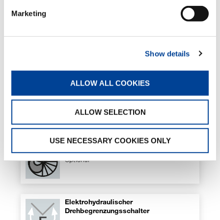
Marketing
Sequenzielle Ausschubsteuerung des
Arms
Show details
Standard
ALLOW ALL COOKIES
Alarmsensor 4 m t
Optional
ALLOW SELECTION
USE NECESSARY COOKIES ONLY
Luft-Öl-Wärmetauscher
Optional
Elektrohydraulischer
Drehbegrenzungsschalter