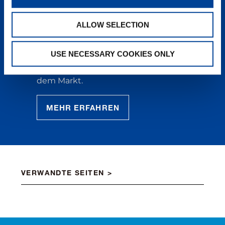
Kranbranche. Erstklassige
Ingenieurskunst, Technik und
ALLOW SELECTION
Komponenten, ergänzt um
einzigartigen Service, bedeuten für
Sie eine höhere Investitionsrendite
USE NECESSARY COOKIES ONLY
sowie die niedrigsten
Gesamtbetriebskosten aller Krane auf
dem Markt.
MEHR ERFAHREN
VERWANDTE SEITEN