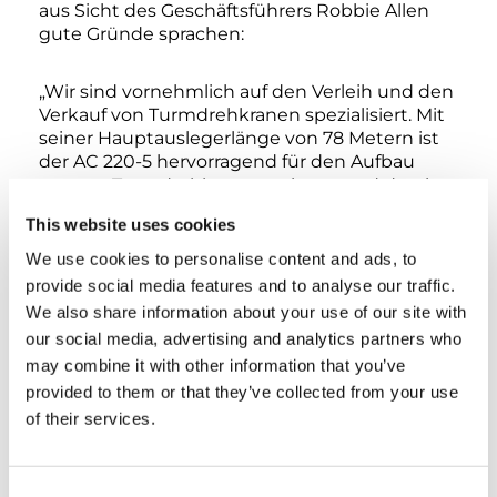
aus Sicht des Geschäftsführers Robbie Allen
gute Gründe sprachen:
„Wir sind vornehmlich auf den Verleih und den
Verkauf von Turmdrehkranen spezialisiert. Mit
seiner Hauptauslegerlänge von 78 Metern ist
der AC 220-5 hervorragend für den Aufbau
unserer Turmdrehkrane geeignet und damit
der perfekte Kran für uns“, nennt er einen
This website uses cookies
Grund. Aber der AC 220-5 hat für ihn noch
einiges mehr zu bieten: Dank der intelligenten
We use cookies to personalise content and ads, to
Steuerung IC-1 Plus können seine Kranfahrer
provide social media features and to analyse our traffic.
auch mit asymmetrisch ausgefahren Stützen
We also share information about your use of our site with
auf engen Baustellen immer die maximal
our social media, advertising and analytics partners who
mögliche Traglast nutzen; und mit der
may combine it with other information that you’ve
innovativen Cloud-Lösung IC-1 Remote für ein
provided to them or that they’ve collected from your use
ortsunabhängiges Kran- und
Flottenmanagement stellt der AC 220-5 eine
of their services.
hohe Wirtschaftlichkeit seiner Flotte sicher:
„Wir erreichen ein Return on Investment von
100 Prozent. Das verdanken wir neben unserer
Consent