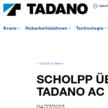
DEUT
Krane
Hubarbeitsbühnen
Technologie
Zurück zu News
SCHOLPP Ü
TADANO AC 
04/27/2023