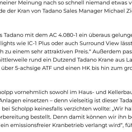
iner Meinung nach so schnell niemand etwas vor
e der Kran von Tadano Sales Manager Michael Zi
ss Tadano mit dem AC 4.080-1 ein überaus gelun
lights wie IC-1 Plus oder auch Surround View läs
h zu einem sehr attraktiven Preis.“ Außerdem pass
ittlerweile rund ein Dutzend Tadano Krane aus L
über 5-achsige ATF und einen HK bis hin zum gro
holpp vornehmlich sowohl im Haus- und Kellerbau
-Anlagen einsetzen – denn vielseitig ist dieser Ta
 bei Scholpp keinesfalls verzichten wollte: „Wir 
orbereitung bestellt. Denn damit können wir ihn 
in emissionsfreier Kranbetrieb verlangt wird“, fü