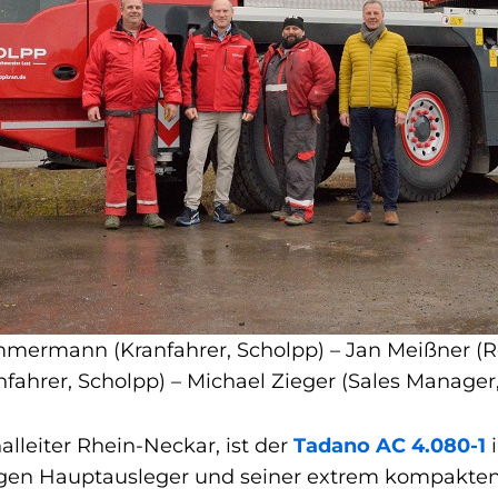
immermann (Kranfahrer, Scholpp) – Jan Meißner (R
fahrer, Scholpp) – Michael Zieger (Sales Manager,
lleiter Rhein-Neckar, ist der
Tadano AC 4.080-1
i
angen Hauptausleger und seiner extrem kompakt