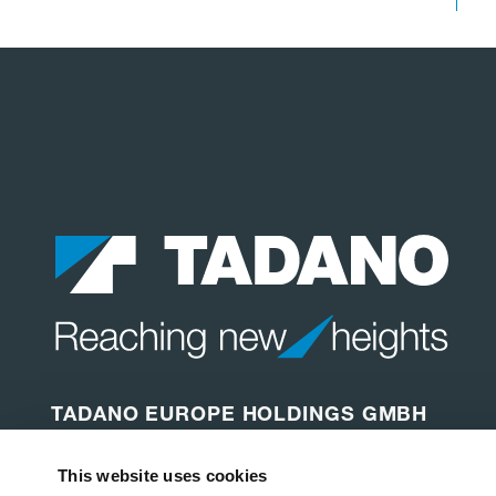
TADANO EUROPE HOLDINGS GMBH
Dinglerstraße 24
This website uses cookies
66482 Zweibrücken