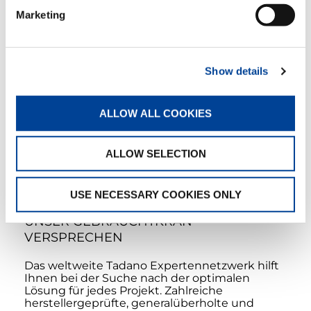
3-28DH
Marketing
Herstellungsjahr: n/a
Tragfähigkeit (t): 600
Ersatzteilnummer: 296 270 120
Show details
Modellbezeichnung: Unterflasche 110 – 3
– 28D
Typ: Hook block
ALLOW ALL COOKIES
DETAILS
E-MAIL
ALLOW SELECTION
USE NECESSARY COOKIES ONLY
UNSER GEBRAUCHTKRAN-
VERSPRECHEN
Das weltweite Tadano Expertennetzwerk hilft
Ihnen bei der Suche nach der optimalen
Lösung für jedes Projekt. Zahlreiche
herstellergeprüfte, generalüberholte und