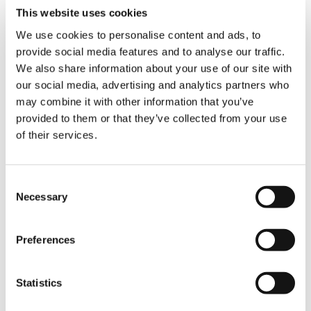
Tragfähigkeit (t): 650
This website uses cookies
Ersatzteilnummer: 525 802 12
We use cookies to personalise content and ads, to
Modellbezeichnung: Bodenplatten
1500mm
provide social media features and to analyse our traffic.
Typ: Sonstiges
We also share information about your use of our site with
our social media, advertising and analytics partners who
DETAILS
E-MAIL
may combine it with other information that you’ve
provided to them or that they’ve collected from your use
of their services.
0004 DEMAG CC2800-1
ZUSATZABSTÜTZUNG
Herstellungsjahr: n/a
Consent
Tragfähigkeit (t): 600
Necessary
Selection
Ersatzteilnummer: 157 268 12
Modellbezeichnung: Zusatzabstützung
Typ: Sonstiges
Preferences
DETAILS
E-MAIL
Statistics
0003 DEMAG CC 2800 UFL 110-