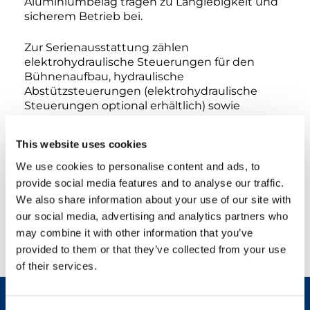
Aluminiumbelag tragen zu Langlebigkeit und
sicherem Betrieb bei.
Zur Serienausstattung zählen
elektrohydraulische Steuerungen für den
Bühnenaufbau, hydraulische
Abstützsteuerungen (elektrohydraulische
Steuerungen optional erhältlich) sowie
Notfallsysteme für einen sicheren Betrieb.
Optional erhältlich sind die automatische
This website uses cookies
Abstützung vom Korb oder vom Boden aus
sowie zusätzliche Sicherheits- und
We use cookies to personalise content and ads, to
Komfortzubehörteile.
provide social media features and to analyse our traffic.
We also share information about your use of our site with
Robust und vielseitig bietet die Scorpion 23
our social media, advertising and analytics partners who
eine professionelle Lösung für Anwender, die
may combine it with other information that you’ve
bei Höhenzugangseinsätzen Stärke, Sicherheit
provided to them or that they’ve collected from your use
und überlegene Leistung benötigen.
of their services.