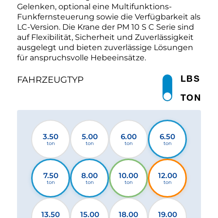
Gelenken, optional eine Multifunktions-
Funkfernsteuerung sowie die Verfügbarkeit als
LC-Version. Die Krane der PM 10 S C Serie sind
auf Flexibilität, Sicherheit und Zuverlässigkeit
ausgelegt und bieten zuverlässige Lösungen
für anspruchsvolle Hebeeinsätze.
LBS
FAHRZEUGTYP
TON
3.50
5.00
6.00
6.50
ton
ton
ton
ton
7.50
8.00
10.00
12.00
ton
ton
ton
ton
13.50
15.00
18.00
19.00