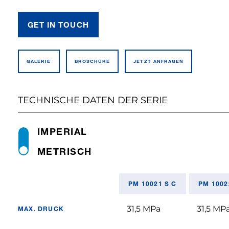
GET IN TOUCH
GALERIE
BROSCHÜRE
JETZT ANFRAGEN
TECHNISCHE DATEN DER SERIE
IMPERIAL
METRISCH
PM 10021 S C
PM 1002
31,5 MPa
31,5 MP
MAX. DRUCK