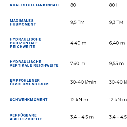
80 l
80 l
KRAFTSTOFFTANKINHALT
MAXIMALES
9,5 TM
9,3 TM
HUBMOMENT
HYDRAULISCHE
4,40 m
6,40 m
HORIZONTALE
REICHWEITE
HYDRAULISCHE
7,60 m
9,55 m
VERTIKALE REICHWEITE
EMPFOHLENER
30-40 l/min
30-40 l
ÖLVOLUMENSTROM
12 kN m
12 kN m
SCHWENKMOMENT
VERFÜGBARE
3.4 – 4,5 m
3.4 – 4,
ABSTÜTZBREITE