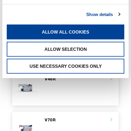
Battery Charger
Tool compartment
Show details
ATEX transformation
Valla Connect System
Customized Color
ALLOW ALL COOKIES
ALLOW SELECTION
VERWANDTE SEITEN
USE NECESSARY COOKIES ONLY
V46R
V70R