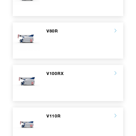
V80R
V100RX
V110R