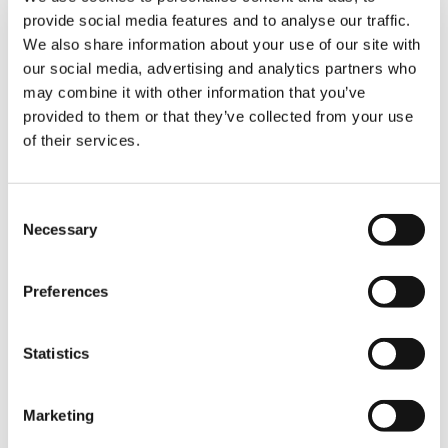
Optional
provide social media features and to analyse our traffic.
We also share information about your use of our site with
our social media, advertising and analytics partners who
Riemenscheiben
may combine it with other information that you’ve
Optional
provided to them or that they’ve collected from your use
of their services.
Schwarze Räder
Consent
Optional
Necessary
Selection
Preferences
Bausatz Scheinwerfer
Optional
Statistics
Marketing
Remote Control