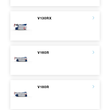
V130RX
V160R
V180R