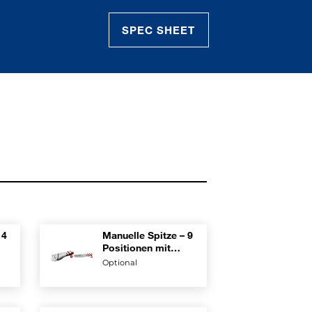
SPEC SHEET
 4
Manuelle Spitze – 9
Positionen mit
feststehender
Optional
Verlängerung