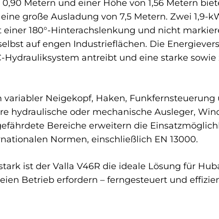
0,90 Metern und einer Höhe von 1,56 Metern bie
 eine große Ausladung von 7,5 Metern. Zwei 1,9-
t einer 180°-Hinterachslenkung und nicht markier
 selbst auf engen Industrieflächen. Die Energiev
C-Hydrauliksystem antreibt und eine starke sowie
n variabler Neigekopf, Haken, Funkfernsteuerung
re hydraulische oder mechanische Ausleger, Wind
fährdete Bereiche erweitern die Einsatzmöglichk
ationalen Normen, einschließlich EN 13000.
ark ist der Valla V46R die ideale Lösung für Hub
ien Betrieb erfordern – ferngesteuert und effizien