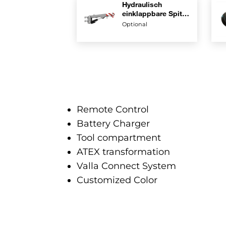
Hydraulisch
einklappbare Spitze
mit Ruheposition
Optional
am Arm
Remote Control
Battery Charger
Tool compartment
ATEX transformation
Valla Connect System
Customized Color