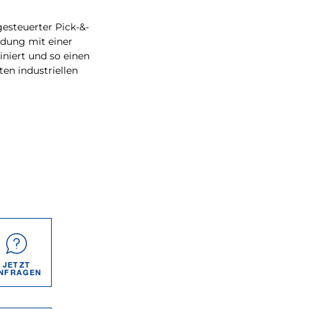
gesteuerter Pick-&-
adung mit einer
niert und so einen
ten industriellen
JETZT
NFRAGEN