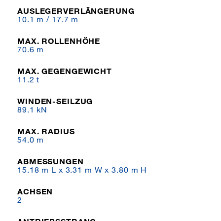
AUSLEGERVERLÄNGERUNG
10.1 m / 17.7 m
MAX. ROLLENHÖHE
70.6 m
MAX. GEGENGEWICHT
11.2 t
WINDEN-SEILZUG
89.1 kN
MAX. RADIUS
54.0 m
ABMESSUNGEN
15.18 m L x 3.31 m W x 3.80 m H
ACHSEN
2