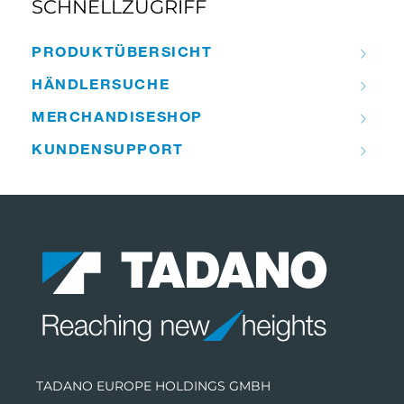
SCHNELLZUGRIFF
PRODUKT­ÜBERSICHT
HÄNDLER­­SUCHE
MERCHANDISE­­SHOP
KUNDEN­­SUPPORT
TADANO EUROPE HOLDINGS GMBH