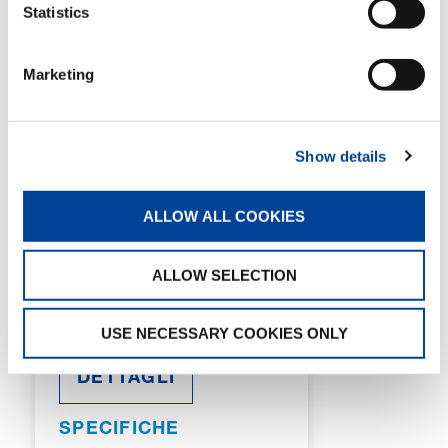
Statistics
Marketing
AC 6.300-1
Show details
CAPACITÀ MASSIMA DELLA GRU:
300 t
ALLOW ALL COOKIES
LUNGHEZZA DEL BRACCIO
PRINCIPALE:
80 m
ESTENSIONE DEL BRACCIO:
1.6
ALLOW SELECTION
m / 4.6 m / 11 m – 63 m
ALTEZZA MASSIMA DELLA
PUNTA:
123 m
USE NECESSARY COOKIES ONLY
DETTAGLI
SPECIFICHE