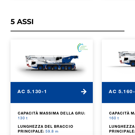
5 ASSI
AC 5.130-1
AC 5.160
CAPACITÀ MASSIMA DELLA GRU:
CAPACITÀ M
130 t
160 t
LUNGHEZZA DEL BRACCIO
LUNGHEZZA
PRINCIPALE:
59.8 m
PRINCIPALE