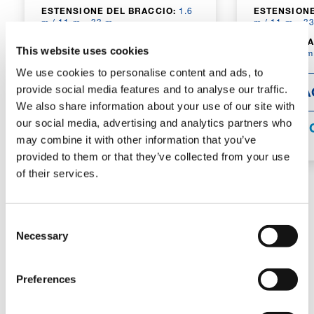
ESTENSIONE DEL BRACCIO:
1.6
ESTENSIONE
m / 11 m – 33 m
m / 11 m – 3
ALTEZZA MASSIMA DELLA
ALTEZZA MA
This website uses cookies
PUNTA:
89 m
PUNTA:
97 m
We use cookies to personalise content and ads, to
provide social media features and to analyse our traffic.
DETTAGLI
DETTA
We also share information about your use of our site with
our social media, advertising and analytics partners who
SPECIFICHE
SPECIFI
may combine it with other information that you’ve
provided to them or that they’ve collected from your use
of their services.
6 ASSI
Consent
Necessary
Selection
Preferences