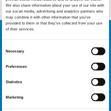
distributori
We also share information about your use of our site with
our social media, advertising and analytics partners who
may combine it with other information that you’ve
provided to them or that they’ve collected from your use
of their services.
SERVIZI
Consent
La vasta rete di distributori e agenti di
Necessary
Selection
assistenza di Tadano fornisce un supporto a
livello locale per qualsiasi necessità: assistenza,
formazione, parti di ricambio e molto altro.
Preferences
Statistics
Assistenza
Ricambi
Formazione
Clienti
Marketing