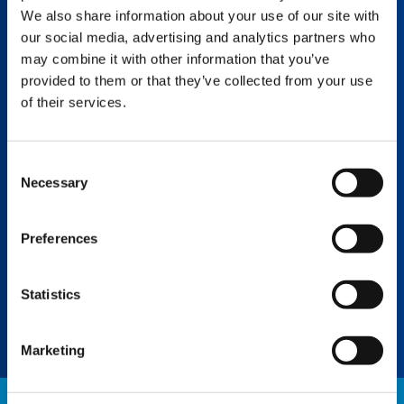
funzionamento stabile della gru.
We also share information about your use of our site with
our social media, advertising and analytics partners who
may combine it with other information that you’ve
provided to them or that they’ve collected from your use
START-STOP
of their services.
La funzione start-stop consente di arrestare
manualmente il motore con la semplice
pressione di un pulsante nella cabina durante
Consent
l’uso della gru, per evitare tempi di
Necessary
funzionamento senza utilizzo. In questo
Selection
modo si riducono i consumi di carburante
della gru, le emissioni e le ore di
Preferences
funzionamento. Sebbene il motore venga
arrestato, il sistema di comando della gru
resta attivo e dopo il riavvio la gru è subito
Statistics
pronta a ripartire.
Marketing