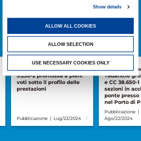
Show details
NOTIZIE
ESPLORARE TUTTE LE NOTIZIE
ALLOW ALL COOKIES
ALLOW SELECTION
USE NECESSARY COOKIES ONLY
La nuova Tadano AC
Gioco di squa
5.250-2 promossa a pieni
Tadano:le gru
voti sotto il profilo delle
e CC 38.650-1
prestazioni
sezioni in acc
ponte presso 
nel Porto di P
Pubblicazione
Pubblicazione
Lug/22/2024
Ago/22/2024