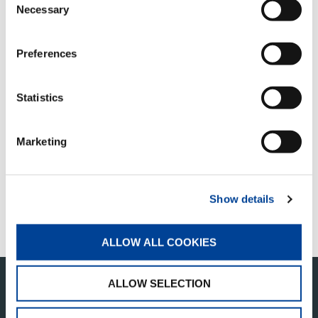
ACCETTARE
Necessary
Selection
Preferences
Statistics
QUICK LINKS
Marketing
PANORAMICA DEI PRODOTTI
TROVA UN DISTRIBUTORE
MERCHANDISE SHOP
Show details
ASSISTENZA CLIENTI
ALLOW ALL COOKIES
ALLOW SELECTION