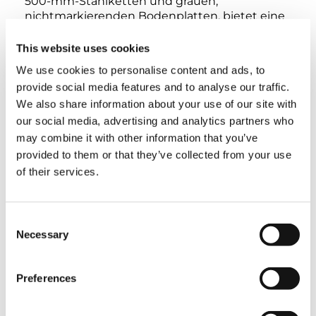
500-mm-Stahlketten und grauen,
nichtmarkierenden Bodenplatten, bietet eine
herausragende Manövrierfähigkeit bei einer
geringen Bodenbelastung von gerade einmal
This website uses cookies
162 kPa in Fahrstellung. Damit und einer
We use cookies to personalise content and ads, to
Steigfähigkeit von bis zu 57 %, bewegt sich die
provide social media features and to analyse our traffic.
AS-23MC mühelos über vielfältige
We also share information about your use of our site with
Untergründe.
our social media, advertising and analytics partners who
Ihr Sicherheitssystem umfasst Not-Aus-
may combine it with other information that you’ve
Schalter, einen Fußschalter mit
provided to them or that they’ve collected from your use
Freigabefunktion, eine Plattform-
of their services.
Notabsenkung und eine zulässige
Arbeitsneigung von bis zu 5 Grad. Einen
rundum sicheren und zuverlässigen Betrieb
Consent
gewährleisten doppelt ausgelegte Sensoren
Necessary
Selection
für die Chassis-Neigung, für Auslegerlänge und
‑winkel sowie zur Schlaffseil-Erkennung.
Preferences
Mit Transportabmessungen von 10,65 x 2,48 x
2,25 m und einem Gewicht von ca. 17.170 kg