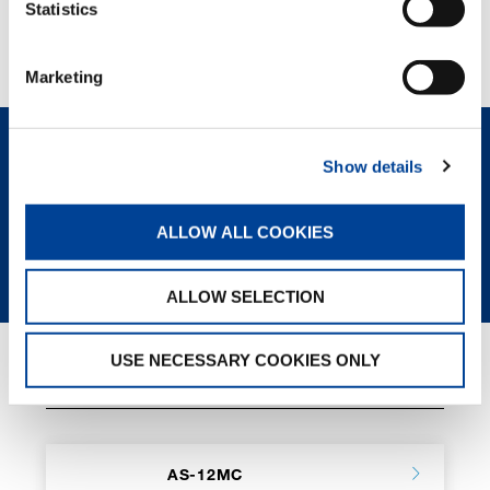
kombiniert die AS-23MC
Statistics
Transportfreundlichkeit mit Leistung – für
Unternehmen, die bei ihren Arbeiten häufig
auf einen Höhenzugang angewiesen sind.
Marketing
Show details
JETZT ANFRAGEN
ALLOW ALL COOKIES
DATENBLATT
DATENBLATT (NL)
ALLOW SELECTION
USE NECESSARY COOKIES ONLY
VERWANDTE SEITEN
AS-12MC