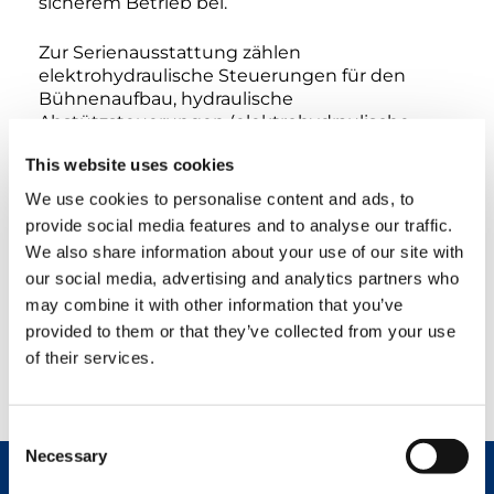
sicherem Betrieb bei.
Zur Serienausstattung zählen
elektrohydraulische Steuerungen für den
Bühnenaufbau, hydraulische
Abstützsteuerungen (elektrohydraulische
Steuerungen optional erhältlich) sowie
This website uses cookies
Notfallsysteme für einen sicheren Betrieb.
Optional erhältlich sind die automatische
We use cookies to personalise content and ads, to
Abstützung vom Korb oder vom Boden aus
provide social media features and to analyse our traffic.
sowie zusätzliche Sicherheits- und
We also share information about your use of our site with
Komfortzubehörteile.
our social media, advertising and analytics partners who
may combine it with other information that you’ve
Die Scorpion 18 bietet sichere, effiziente und
provided to them or that they’ve collected from your use
anpassungsfähige Leistung und ist damit eine
ideale Lösung für Kommunen,
of their services.
Versorgungsunternehmen, Wartungsbetriebe
und Vermietflotten.
Consent
Necessary
Selection