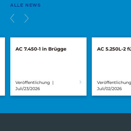
ALLE NEWS
-1 in Brügge
AC 5.250L-2 für Süderau
lichung
Veröffentlichung
26
Juli/02/2026