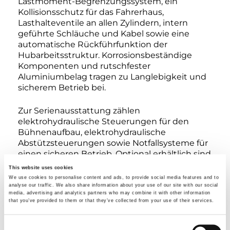
Lastmoment-Begrenzungssystem, ein
Kollisionsschutz für das Fahrerhaus,
Lasthalteventile an allen Zylindern, intern
geführte Schläuche und Kabel sowie eine
automatische Rückführfunktion der
Hubarbeitsstruktur. Korrosionsbeständige
Komponenten und rutschfester
Aluminiumbelag tragen zu Langlebigkeit und
sicherem Betrieb bei.
Zur Serienausstattung zählen
elektrohydraulische Steuerungen für den
Bühnenaufbau, elektrohydraulische
Abstützsteuerungen sowie Notfallsysteme für
einen sicheren Betrieb. Optional erhältlich sind
die automatische Abstützung vom Korb oder
This website uses cookies
vom Boden aus sowie zusätzliche Sicherheits-
We use cookies to personalise content and ads, to provide social media features and to
und Komfortzubehörteile.
analyse our traffic. We also share information about your use of our site with our social
media, advertising and analytics partners who may combine it with other information
that you’ve provided to them or that they’ve collected from your use of their services.
Die Snake 26 bietet zuverlässigen, gelenkigen
Zugang in Anwendungen, in denen maximale
Consent