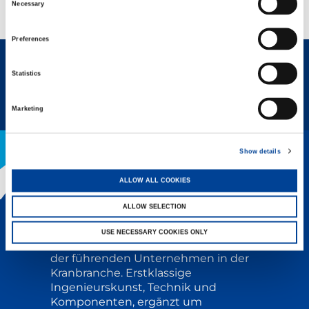
Reichweite, Präzision und Vielseitigkeit
Necessary
Selection
entscheidend sind.
Preferences
Statistics
REQUEST NOW
DATENBLATT
Marketing
Show details
ALLOW ALL COOKIES
DER TADANO-VORTEIL
ALLOW SELECTION
Tadanos legendärer Ruf für Qualität
USE NECESSARY COOKIES ONLY
und Innovation macht uns zu einem
der führenden Unternehmen in der
Kranbranche. Erstklassige
Ingenieurskunst, Technik und
Komponenten, ergänzt um