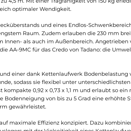
s zu 4,5 m. Mit einer Tragfähigkeit von 150 kg erl
leich optimaler Wendigkeit.
Hecküberstands und eines Endlos-Schwenkbereichs
f engstem Raum. Zudem erlauben die 230 mm brei
m Innen- als auch im Außenbereich. Angetrieben
die AA-9MC für das Credo von Tadano: die Umwel
 und einer dank Kettenlaufwerk Bodenbelastung v
de, sodass sie flexibel unter unterschiedlichste
t kompakte 0,92 x 0,73 x 1,1 m und erlaubt so ei
ge Bodenneigung von bis zu 5 Grad eine erhöhte St
orm gewährleistet.
uf maximale Effizienz konzipiert. Dazu kombinier