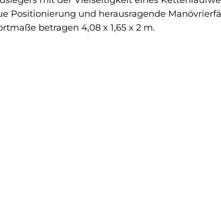
slegers mit der Vielseitigkeit eines Kettenlaufwer
aue Positionierung und herausragende Manövrierf
ortmaße betragen 4,08 x 1,65 x 2 m.