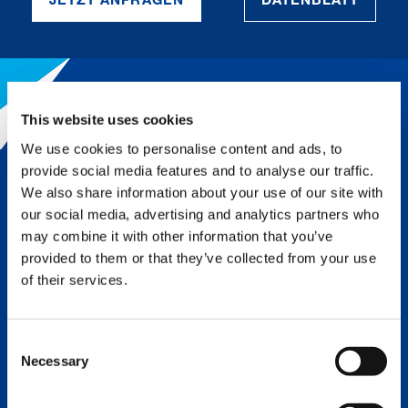
This website uses cookies
DER TADANO-VORTEIL
We use cookies to personalise content and ads, to
provide social media features and to analyse our traffic.
Tadanos legendärer Ruf für Qualität
We also share information about your use of our site with
und Innovation macht uns zu einem
our social media, advertising and analytics partners who
der führenden Unternehmen in der
may combine it with other information that you’ve
Kranbranche. Erstklassige
provided to them or that they’ve collected from your use
Ingenieurskunst, Technik und
of their services.
Komponenten, ergänzt um
einzigartigen Service, bedeuten für
Sie eine höhere Investitionsrendite
sowie die niedrigsten
Consent
Gesamtbetriebskosten aller Krane auf
Necessary
Selection
dem Markt.