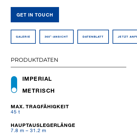
GET IN TOUCH
GALERIE
360°-ANSICHT
DATEN­BLATT
JETZT AN
PRODUKTDATEN
IMPERIAL
METRISCH
MAX. TRAGFÄHIGKEIT
45 t
HAUPT­AUS­LE­GER­LÄNGE
7.8 m – 31.2 m