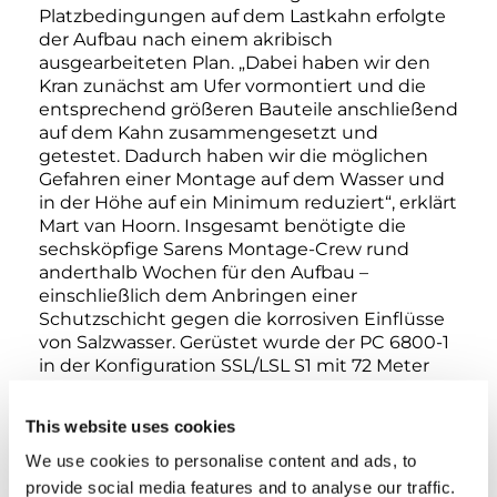
Platzbedingungen auf dem Lastkahn erfolgte
der Aufbau nach einem akribisch
ausgearbeiteten Plan. „Dabei haben wir den
Kran zunächst am Ufer vormontiert und die
entsprechend größeren Bauteile anschließend
auf dem Kahn zusammengesetzt und
getestet. Dadurch haben wir die möglichen
Gefahren einer Montage auf dem Wasser und
in der Höhe auf ein Minimum reduziert“, erklärt
Mart van Hoorn. Insgesamt benötigte die
sechsköpfige Sarens Montage-Crew rund
anderthalb Wochen für den Aufbau –
einschließlich dem Anbringen einer
Schutzschicht gegen die korrosiven Einflüsse
von Salzwasser. Gerüstet wurde der PC 6800-1
in der Konfiguration SSL/LSL S1 mit 72 Meter
Hauptausleger und einem 40,5 Meter
Superlift-Mast mit 24 Meter Ausladung. Das
This website uses cookies
Oberwagen-Gegengewicht war mit 250
Tonnen berechnet, das Superlift
We use cookies to personalise content and ads, to
Gegengewicht bei einem Radius von 27
provide social media features and to analyse our traffic.