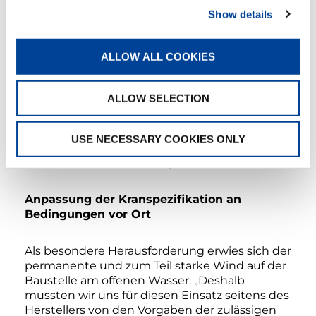
machte die Angelegenheit natürlich
Show details
besonders herausfordernd“, betont van Hoorn.
Deshalb waren bei jedem Hub auch immer
ALLOW ALL COOKIES
mindestens zehn erfahrene Mitarbeiter auf
dem Wasser. „Je nach Wetterlage ist geplant,
zwei Fundamentpfähle pro Tag zu setzen,
ALLOW SELECTION
wobei das Anheben und Aufrichten eines
Pfahls zwischen 30 und 90 Minuten dauert“,
erklärt Mart van Hoorn. Alles in allem wird
USE NECESSARY COOKIES ONLY
dieses Projekt daher einen Zeitrahmen von
rund drei Monaten beanspruchen.
Anpassung der Kranspezifikation an
Bedingungen vor Ort
Als besondere Herausforderung erwies sich der
permanente und zum Teil starke Wind auf der
Baustelle am offenen Wasser. „Deshalb
mussten wir uns für diesen Einsatz seitens des
Herstellers von den Vorgaben der zulässigen