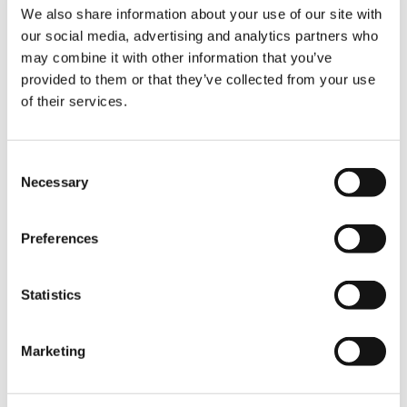
Metern mit 360 Tonnen, die auf einem Demag
We also share information about your use of our site with
Gegengewichtswagen platziert waren. Zur
our social media, advertising and analytics partners who
Aufnahme der Lasten wurde eine
may combine it with other information that you’ve
doppelzügige Hakenflasche mit 9facher
provided to them or that they’ve collected from your use
Einscherung montiert.
of their services.
Zielvorgabe: zwei Pfähle pro Tag
Consent
„Damit war unser Demag PC 6800-1 optimal
Necessary
Selection
gerüstet, um die insgesamt 89
Gründungspfähle mit Unterstützung eines
Sheerleg-Bootes sicher zu heben“, berichtet
Preferences
Mart van Hoorn. Die bis zu 39 Meter langen
und 250 Tonnen schweren Pfähle wurden
dabei direkt von einem Transport-Schiff
Statistics
aufgenommen, mit Hilfe des Sheerlegs
aufgerichtet, an den vorgegebenen Stellen
platziert und in den Grund des Ijsselmeers
Marketing
gerammt. „Dass diese Operationen quasi
schwimmend inmitten einer Vielzahl von
Schiffen durchgeführt werden mussten,