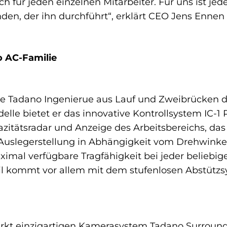
für jeden einzelnen Mitarbeiter. Für uns ist jede
en, der ihn durchführt“, erklärt CEO Jens Ennen 
o AC-Familie
die Tadano Ingenierue aus Lauf und Zweibrücken 
delle bietet er das innovative Kontrollsystem IC-1
itätsradar und Anzeige des Arbeitsbereichs, das
e Auslegerstellung in Abhängigkeit vom Drehwinke
aximal verfügbare Tragfähigkeit bei jeder belieb
il kommt vor allem mit dem stufenlosen Abstützs
kt einzigartigen Kamerasystem Tadano Surround 