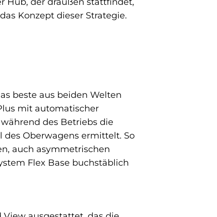
r Hub, der draußen stattfindet,
das Konzept dieser Strategie.
das beste aus beiden Welten
 Plus mit automatischer
 während des Betriebs die
l des Oberwagens ermittelt. So
igen, auch asymmetrischen
ystem Flex Base buchstäblich
View ausgestattet, das die