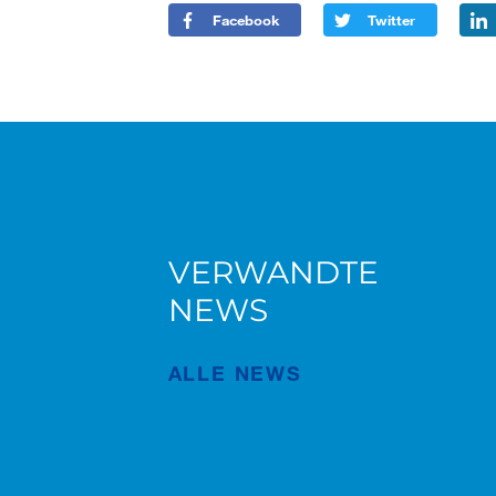
Facebook
Twitter
VERWANDTE
Abholung mit Nachwuchs:
NEWS
Weiland übernimmt weiteren
Tadano AC 4.100L-1
ALLE NEWS
Veröffentlichung
Juni/11/2026