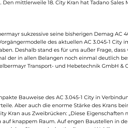
 Den mittlerweile 18. City Kran hat Tadano Sales
bermayr sukzessive seine bisherigen Demag AC 40 
r Vorgängermodelle des aktuellen AC 3.045-1 City i
aben. Deshalb stand es für uns außer Frage, dass 
l der in allen Belangen noch einmal deutlich bes
r Felbermayr Transport- und Hebetechnik GmbH & 
ompakte Bauweise des AC 3.045-1 City in Verbind
rteile. Aber auch die enorme Stärke des Krans bei
n City Kran aus Zweibrücken: „Diese Eigenschaften
en auf knappem Raum. Auf engen Baustellen in der