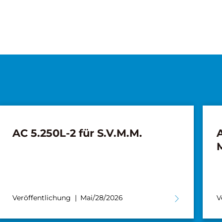
AC 3.045-1 City für
S
Markewitsch
e
Veröffentlichung
Mai/21/2026
V