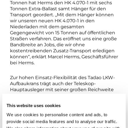
Tonnen hat Herms den HK 4.070-1 mit sechs
Tonnen Extra-Ballast samt Hänger für den
Transport geordert. „Mit dem Hänger können
wir unseren neuen HK 4.070-1 in den
Niederladen mit dem gesamten
Gegengewicht von 15 Tonnen auf öffentlichen
Straßen verfahren. Das eröffnet uns eine große
Bandbreite an Jobs, die wir ohne
kostentreibenden Zusatz-Transport erledigen
können“, erklärt Marcel Herms, Geschäftsführer
bei Herms.
Zur hohen Einsatz-Flexibilität des Tadao LKW-
Aufbaukrans trägt auch der Teleskop-
Hauptausleger mit seiner großen Reichweite
von 41 Metern bei. Gleiches gilt für das
Fahrgestell des HK 4.070-1 auf Basis eines 470
This website uses cookies
PS starken Volvo 8 x 4 Triple, der für zügiges
Vorankommen und dank lenkbarer
We use cookies to personalise content and ads, to
Hinterachsen für gute Wendigkeit sorgt.
provide social media features and to analyse our traffic.