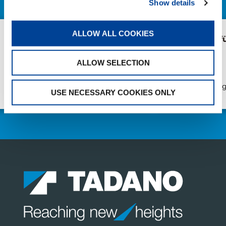
Show details
ALLOW ALL COOKIES
Abholung mit Nachwuchs:
AC 5.250L-2 fü
Weiland übernimmt
weiteren Tadano AC
ALLOW SELECTION
4.100L-1
Veröffentlichung
Veröffentlichun
USE NECESSARY COOKIES ONLY
Juni/11/2026
Mai/28/2026