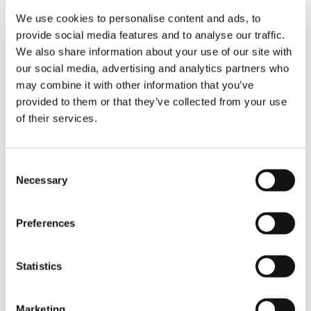
Zusammenarbeit mit Tadano im Allgemeinen
We use cookies to personalise content and ads, to
und mit Herrn Degenhardt im Besonderen“,
provide social media features and to analyse our traffic.
unterstreicht Geschäftsführer Michael Ide, der
den neuen AC 3.060-1 vorwiegend im Stahlbau
We also share information about your use of our site with
einsetzen wird, da er dort seine konstruktiven
our social media, advertising and analytics partners who
Vorteile optimal ausspielen kann.
may combine it with other information that you’ve
provided to them or that they’ve collected from your use
of their services.
TAGS
Consent
Necessary
Selection
HANDOVER
Preferences
TEILEN
Statistics
Facebook
Twitter
LinkedIn
Marketing