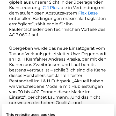
gipfelt aus unserer Sicht in der überragenden
Kransteuerung
IC-1 Plus
, die in Verbindung mit
dem stufenlosen Abstützsystem
Flex Base
unter allen Bedingungen maximale Traglasten
ermöglicht“, zählt er die für ihn
kaufentscheidenden technischen Vorteile des
AC 3.060-1 auf.
Übergeben wurde das neue Einsatzgerät vom
Tadano Verkaufsgebietsleiter Uwe Degenhardt
an I & H Kranfahrer Andreas Kraska, der mit den
Kranen aus Zweibrücken und Lauf bereits
bestens vertraut ist – schließlich sind die Krane
dieses Herstellers seit Jahren fester
Bestandteil im I & H Fuhrpark. „Aktuell haben
wir verschiedene Modelle mit Hubleistungen
von 30 bis 400 Tonnen dieser Marke im
Einsatz“, berichtet Laumann. „Und das nicht
nur wegen der hohen Qualität und
Zuverlässigkeit dieser Krane, sondern auch
wegen unserer guten und vertrauensvollen
This website uses cookies