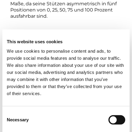
Maße, da seine Stützen asymmetrisch in fünf
Positionen von 0, 25, 50, 75 und 100 Prozent
ausfahrbar sind.
Außerdem ist für den Tadano AC 5.250-2
optional auch das einzigartige Kamerasystem
This website uses cookies
Surround View
verfügbar, das dem Kranführer
die optimale Positionierung des Krans auf der
We use cookies to personalise content and ads, to
Baustelle erleichtert: Dieses patentierte
provide social media features and to analyse our traffic.
System nutzt die sechs Kran-Kameras, um in
We also share information about your use of our site with
einer computergestützten Darstellung die
our social media, advertising and analytics partners who
maximal möglichen Ausfahrweiten der
may combine it with other information that you’ve
Abstützungen am aktuellen Standplatz des
provided to them or that they’ve collected from your use
Krans anzuzeigen. „Mit Tadano Surround View
kann der Kranfahrer auf einem Display in der
of their services.
Kabine exakt sehen, wie er den Kran auf der
Baustelle positionieren muss, um alle Stützen
ausreichend weit ausfahren und den
Consent
erforderlichen Durchschwenkradius
Necessary
Selection
sicherstellen zu können. Lästiges und
zeitaufwändiges Ausmessen und