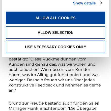
diesen Bereichen durch den
Show details
Zusammenschluss gleichermaßen profitiert
haben. Man merkt, dass sowohl in der
Fertigung wie auch sonst überall sehr auf
ALLOW ALL COOKIES
Details geachtet wird”, betonte Volker
Degenhardt im Gespräch mit Jens Ennen.
ALLOW SELECTION
Besonders positiv bewertet er, dass in
Zweibrücken Kritik oder Anregungen zur
Verbesserung ernst genommen werden und
USE NECESSARY COOKIES ONLY
dem Kunden immer auf Augenhöhe zugehört
wird. Eine Einschätzung, die Jens Ennen
bestätigt: ”Diese Rückmeldungen vom
Kunden sind genau das, was wir wollen und
auch brauchen. Wir müssen vom Kunden
hören, was im Alltag gut funktioniert und was
weniger. Deshalb freuen wir uns über jedes
konstruktive Feedback und nehmen es gerne
an.”
Grund zur Freude bestand auch für den Sales
Manager Frank Brachtendorf: ”Die Übergabe