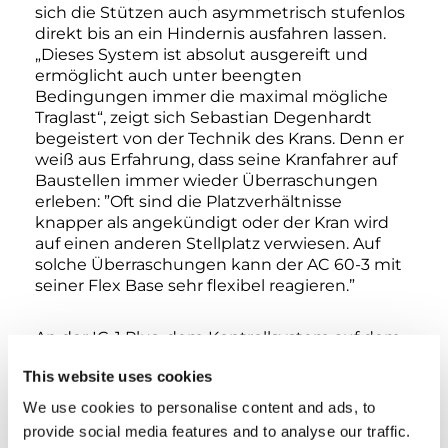
sich die Stützen auch asymmetrisch stufenlos
direkt bis an ein Hindernis ausfahren lassen.
„Dieses System ist absolut ausgereift und
ermöglicht auch unter beengten
Bedingungen immer die maximal mögliche
Traglast“, zeigt sich Sebastian Degenhardt
begeistert von der Technik des Krans. Denn er
weiß aus Erfahrung, dass seine Kranfahrer auf
Baustellen immer wieder Überraschungen
erleben: ”Oft sind die Platzverhältnisse
knapper als angekündigt oder der Kran wird
auf einen anderen Stellplatz verwiesen. Auf
solche Überraschungen kann der AC 60-3 mit
seiner Flex Base sehr flexibel reagieren.”
An der IC-1 Plus, dem Kontrollsystem auf dem
auch die Flex Base aufbaut, gefällt ihm
This website uses cookies
besonders, dass diese intuitiv konzipiert und
deshalb sehr einfach zu bedienen ist – selbst
We use cookies to personalise content and ads, to
wenn man vorher noch nicht damit gearbeitet
provide social media features and to analyse our traffic.
hat. Highlights des Systems sind für ihn der